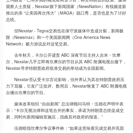
观察人士质疑，Nexstar旗下新闻国家（NewsNation）有线频道新
推出的亲 “让美国再次伟大”（MAGA）脱口秀，是否也是为了讨好
总统。
但Nexstar - Tegna交易也在保守派媒体中造成分裂，新闻极
限（Newsmax）和一个美国新闻网（One America News
Network）极力游说反对这笔交易。
去年秋天，卡尔公开谴责 ABC 深夜节目主持人吉米・坎摩
尔，Nexstar几乎立即将坎摩尔的节目从其 ABC 附属电视台撤下，
Nexstar寻求特朗普政府批准交易的举动成为全国新闻。
Nexstar否认受卡尔言论影响，但外界认为其在特朗普政府压
力下屈服，引发广泛批评。数周后，Nexstar恢复了 ABC 附属电视
台播出坎摩尔的节目。
媒体改革组织 “自由新闻” 总法律顾问马特・伍德在声明中表
示：“卡尔无视法律和这笔合并的事实，承诺为特朗普总统促成交
易，同时向新闻编辑室施压，扭曲其对政府的报道。”
伍德暗指坎摩尔争议事件称：“如果这意味着完成交易并巩固