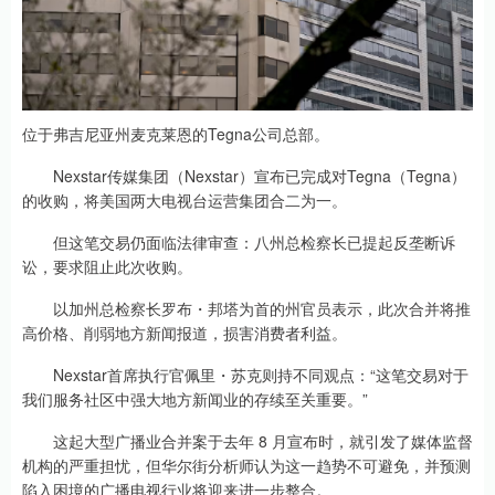
位于弗吉尼亚州麦克莱恩的Tegna公司总部。
Nexstar传媒集团（Nexstar）宣布已完成对Tegna（Tegna）
的收购，将美国两大电视台运营集团合二为一。
但这笔交易仍面临法律审查：八州总检察长已提起反垄断诉
讼，要求阻止此次收购。
以加州总检察长罗布・邦塔为首的州官员表示，此次合并将推
高价格、削弱地方新闻报道，损害消费者利益。
Nexstar首席执行官佩里・苏克则持不同观点：“这笔交易对于
我们服务社区中强大地方新闻业的存续至关重要。”
这起大型广播业合并案于去年 8 月宣布时，就引发了媒体监督
机构的严重担忧，但华尔街分析师认为这一趋势不可避免，并预测
陷入困境的广播电视行业将迎来进一步整合。