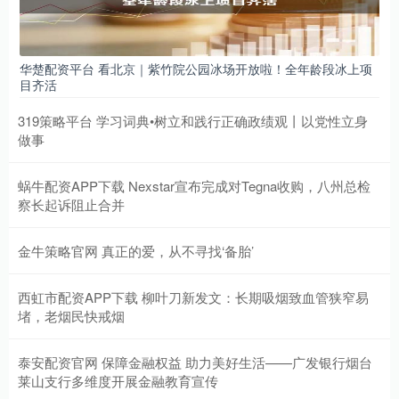
华楚配资平台 看北京｜紫竹院公园冰场开放啦！全年龄段冰上项
目齐活
319策略平台 学习词典•树立和践行正确政绩观丨以党性立身
做事
蜗牛配资APP下载 Nexstar宣布完成对Tegna收购，八州总检
察长起诉阻止合并
金牛策略官网 真正的爱，从不寻找‘备胎’
西虹市配资APP下载 柳叶刀新发文：长期吸烟致血管狭窄易
堵，老烟民快戒烟
泰安配资官网 保障金融权益 助力美好生活——广发银行烟台
莱山支行多维度开展金融教育宣传