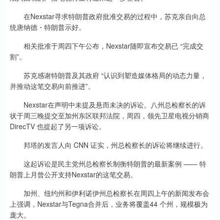
在Nexstar寻求特朗普政府批准交易的过程中，苏克亲自向总
统唐纳德・特朗普示好。
相关批准于周四下午公布，Nexstar随即宣布交易已 “完成交
割”。
苏克感谢特朗普及其政府 “认识到塑造媒体格局的动态力量，
并推动这笔交易向前推进”。
Nexstar在声明中未提及悬而未决的诉讼。八州总检察长的诉
状于周三晚提交至加州东区联邦法院，周四，领先卫星电视分销商
DirecTV 也提起了另一项诉讼。
邦塔的发言人向 CNN 证实，州总检察长的诉讼将继续进行。
这起诉讼是民主党州总检察长制衡特朗普的最新案例 —— 特
朗普上月曾公开支持Nexstar的这笔交易。
加州、纽约州和伊利诺伊州总检察长在周四上午的新闻发布会
上强调，Nexstar与Tegna合并后，业务将覆盖44 个州，规模极为
庞大。