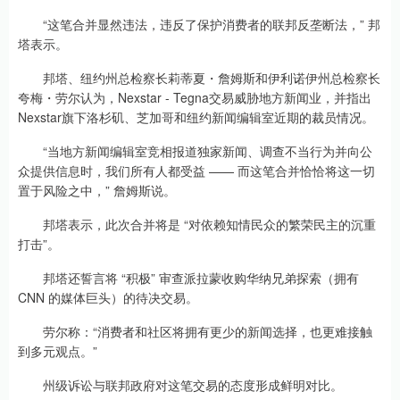
“这笔合并显然违法，违反了保护消费者的联邦反垄断法，” 邦
塔表示。
邦塔、纽约州总检察长莉蒂夏・詹姆斯和伊利诺伊州总检察长
夸梅・劳尔认为，Nexstar - Tegna交易威胁地方新闻业，并指出
Nexstar旗下洛杉矶、芝加哥和纽约新闻编辑室近期的裁员情况。
“当地方新闻编辑室竞相报道独家新闻、调查不当行为并向公
众提供信息时，我们所有人都受益 —— 而这笔合并恰恰将这一切
置于风险之中，” 詹姆斯说。
邦塔表示，此次合并将是 “对依赖知情民众的繁荣民主的沉重
打击”。
邦塔还誓言将 “积极” 审查派拉蒙收购华纳兄弟探索（拥有
CNN 的媒体巨头）的待决交易。
劳尔称：“消费者和社区将拥有更少的新闻选择，也更难接触
到多元观点。”
州级诉讼与联邦政府对这笔交易的态度形成鲜明对比。