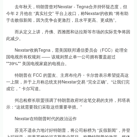
去年秋天，特朗普曾对Nexstar - Tegna合并持怀疑态度，但
今年 2 月他在 “真实社交” 平台上改口，称Nexstar的收购 “将有助
于击败假新闻，因为竞争会更激烈，且水平更高、更成熟”。
而从定义上讲，丹佛、西雅图和达拉斯等市场的实际竞争将因
此减少。
Nexstar收购Tegna，需美国联邦通信委员会（FCC）处理全
国电视所有权规则 —— 该规则禁止单一公司拥有覆盖超过
**39%** 美国电视家庭的电视台。
特朗普在 FCC 的盟友、主席布伦丹・卡尔曾表示希望提高这
一上限，并于上月称总统支持Nexstar交易 “完全正确”。“让我们完
成它，” 卡尔写道。
州总检察长联盟强调了特朗普政府对这笔交易的支持，邦塔表
示：“这就需要我们采取这些重要举措。”
Nexstar在特朗普时代的政治运作
苏克不遗余力地讨好特朗普，将公司标榜为 “反假新闻”，并登
上玛丽亚・巴蒂罗姆的福克斯商业节目，称赞特朗普的政策。媒体