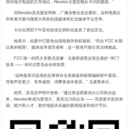
其对地方电波的主导地位，Nexstar太愿意顺从卡尔的霸凌。”
但Nexstar及其盟友辩称，广播业整合是必要的，这样电视台
所有者才能与规模大得多的流媒体和社交媒体平台竞争。
卡尔在周四下午宣布批准交易时也发表了类似言论。
他表示，此案中已豁免全国电视所有权规则，“符合 FCC 长期
以来的权限”。媒体改革倡导者称，这一豁免可能引发法律挑战。
FCC 唯一的民主党委员安娜・戈麦斯谴责这笔交易的 “闭门”
批准 —— 未经过委员会全体投票。
“这种盖章式批准的后果将在全美家庭和新闻编辑室中显现，
导致声音更少、竞争减弱、消费者成本更高，” 戈麦斯表示。
然而，苏克在声明中坚称：“通过将这两家杰出公司联合起
来，Nexstar将成为更强大、更具活力的企业 —— 凭借更丰富的资
源、能力和人才，更好地提供卓越的新闻报道和地方节目。