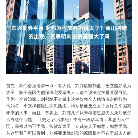
首先，我们必须澄清一点：有人说，刘邦废黜刘盈，改立赵如意为
太子，完全是因为他深深宠爱戚夫人，这个说法实在是荒谬可笑。
作为一个政治家，刘邦绝不会做出这种仅凭个人感情决定的行为，
他的每一个选择都经过深思熟虑，特别是像废立太子这样关乎国家
未来的大事。而且，事实上，刘邦几乎从未考虑过戚夫人死后该怎
么办这个问题。 《史记·吕后本纪》中有一段话写道：孝惠为人仁
弱，高祖以为不类我，常欲废太子，立戚夫人子如意，如意类我。
从这里我们可以看到，刘邦要废除刘盈的原因根本不在于戚夫人的