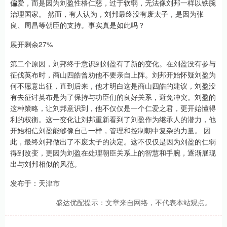
偏爱，而是因为刘盈性格仁慈，过于软弱，无法像刘邦一样以铁腕
治理国家。 然而，有人认为，刘邦最终没有废太子，是因为张
良、周昌等朝臣的支持。事实真是如此吗？
展开剩余27%
第二个原因，刘邦终于意识到刘盈有了新的变化。在刘盈没有参与
征伐英布时，商山四皓曾劝他不要亲自上阵。刘邦开始怀疑刘盈为
何不愿意出征，直到后来，他才明白这是商山四皓的建议，刘盈没
有去征讨英布是为了保持与功臣们的良好关系，避免冲突。刘盈的
这种策略，让刘邦意识到，他不仅仅是一个仁爱之君，更开始懂得
利的权衡。这一变化让刘邦重新看到了刘盈作为继承人的潜力，他
开始相信刘盈能够像自己一样，管理和控制朝中复杂的力量。 因
此，最终刘邦做出了不废太子的决定。这不仅仅是因为刘盈的仁弱
得到改变，更因为刘盈在处理朝臣关系上的智慧和手腕，逐渐展现
出与刘邦相似的风范。
发布于：天津市
盛达优配提示：文章来自网络，不代表本站观点。