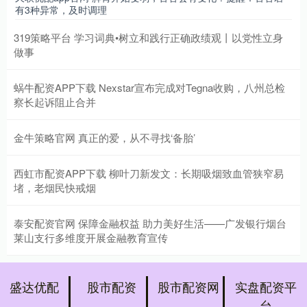
有3种异常，及时调理
319策略平台 学习词典•树立和践行正确政绩观丨以党性立身
做事
蜗牛配资APP下载 Nexstar宣布完成对Tegna收购，八州总检
察长起诉阻止合并
金牛策略官网 真正的爱，从不寻找‘备胎’
西虹市配资APP下载 柳叶刀新发文：长期吸烟致血管狭窄易
堵，老烟民快戒烟
泰安配资官网 保障金融权益 助力美好生活——广发银行烟台
莱山支行多维度开展金融教育宣传
盛达优配
股市配资
股市配资网
实盘配资平
台