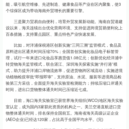
能，吸引航空维修、先进制造、健康食品等产业在区内聚集，使3
个综保区成为带动海南外贸增长的重要引擎。
三是聚力贸易自由便利，培育外贸发展新动能。海南自贸港建
设以来，海关连续出台优化营商环境、支持促进跨境贸易便利化上
百条措施，支持重点园区、重点特色产业快速发展。
比如，对洋浦保税港区创新实施“三同三溯”监管模式，食品及
原料进出区通关时间压缩70%；全国首创实施化妆品电子标签管
理，试行一年来进口化妆品享惠货值1.08亿元；创新优化经洋浦中
转货物海关监管模式，联合湛江、深圳海关探索实施“并行港”模
式，助力提升洋浦口岸物流效率，促进货物跨区域流动；实施进境
动植物检疫审批“即报即审”，支持原油、水泥、服装等进境商品检
验第三方采信，全面提升海关实验室检测能力；持续压缩口岸通关
时间，进出口货物整体通关时间已压缩近七成。
目前，海口海关实验室已获世界海关组织(WCO)地区海关实验
室认定，成为国内3家获此资质的机构之一。美兰空港直航进口货
物整体通关时间，排名保持全国前五。海南省海关高级认证企业
(AEO企业)已经达120家，占比高于全国平均水平。(完)