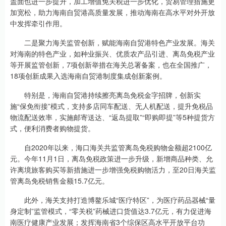
盖面也进一步提升，加工增值免关税进一步优化，贸易管理措施更
加宽松，助力海南自贸港高质量发展，推动海南在高水平对外开放
中发挥牵引作用。
二是聚力海关监管创新，赋能海南自贸港特色产业发展。海关
对海南的特色产业，如种业振兴、优质农产品引进、离岛免税产业
等开展监管创新，7项创新举措在海关总署备案，也在全国推广，
18项创新成果入选海南自贸港制度集成创新案例。
特别是，海南自贸港持续擦亮离岛免税金字招牌，创新实
施“保免衔接”模式，支持多店同车配送、无人机配送，提升免税品
物流配送效率，实施邮寄送达、“返岛提取”“即购即提”等5种提货方
式，便利消费者购物提货。
自2020年以来，海口海关共监管离岛免税购物金额超2100亿
元。今年11月1日，离岛免税政策进一步升级，新增商品种类、允
许离境旅客购买等新措施进一步增强免税购物活力，至20日海关监
管离岛免税销售金额15.7亿元。
此外，海关支持打造博鳌乐城“医疗特区”，为医疗药品器械“量
身定制”监管模式，“零关税”药械进口货值达3.7亿元，有力促进海
南医疗健康产业发展；发挥海南省3个综保区高水平开放平台功