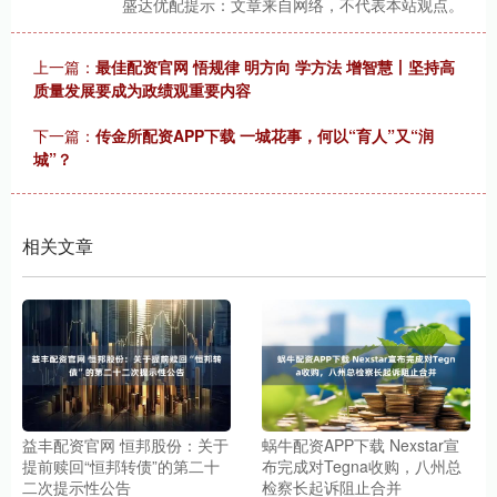
盛达优配提示：文章来自网络，不代表本站观点。
上一篇：
最佳配资官网 悟规律 明方向 学方法 增智慧丨坚持高
质量发展要成为政绩观重要内容
下一篇：
传金所配资APP下载 一城花事，何以“育人”又“润
城”？
相关文章
益丰配资官网 恒邦股份：关于
蜗牛配资APP下载 Nexstar宣
提前赎回“恒邦转债”的第二十
布完成对Tegna收购，八州总
二次提示性公告
检察长起诉阻止合并