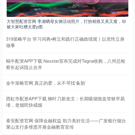
大智慧配资官网 李湘晒母女俩活动照片，打扮精致又美又瘦，却
被大家吐槽太爱p图
319策略平台 学习词典•树立和践行正确政绩观丨以党性立身
做事
蜗牛配资APP下载 Nexstar宣布完成对Tegna收购，八州总检
察长起诉阻止合并
金牛策略官网 真正的爱，从不寻找‘备胎’
西虹市配资APP下载 柳叶刀新发文：长期吸烟致血管狭窄易
堵，老烟民快戒烟
泰安配资官网 保障金融权益 助力美好生活——广发银行烟台
莱山支行多维度开展金融教育宣传