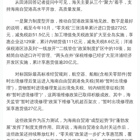
从田涛回答记者提问中可见，海关主要从三个“聚力”着手，支
持海南自贸港高水平开放、高质量发展。
一是聚力制度型开放，推动自贸港政策落地见效。数字是最好
的说明，截至今年10月，“零关税”三张清单累计进口货值272亿
元，减免税款51.5亿元；加工增值免关税政策扩大至全岛实施，享
惠企业达129家，累计内销货值111亿元，减免关税8.6亿元；洋浦
保税港区涉及到“一线放开”“二线管住”政策制度扩区中的10项，如
精简自动进口许可管理、“两头在外”保税维修已经扩大至洋浦经济
开发区实施，累计享惠货值逾20亿元。
对标国际最高标准经贸规则，航空器、船舶(含相关零部件)暂
时出境修理后复运进入海南自由贸易港免关税(简称“暂时出境修
理”)，货物暂时进境修理复运出境免关税、转内销照章征税(简
称“暂时进境修理”)“，这两项维修政策已取得积极成效。其中，海
关监管”暂时进境修理“政策下维修飞机超百架次，”暂时出境修理政
策享惠货值27亿元。
这些政策作为压力测试，为海南自贸港“成型起势”到“蓬勃发
展”发挥了制度支撑作用。田涛说，海南自贸港全岛封关运作后，
这些政策还持续释放红利，“零关税”政策进一步扩大享惠范围，覆