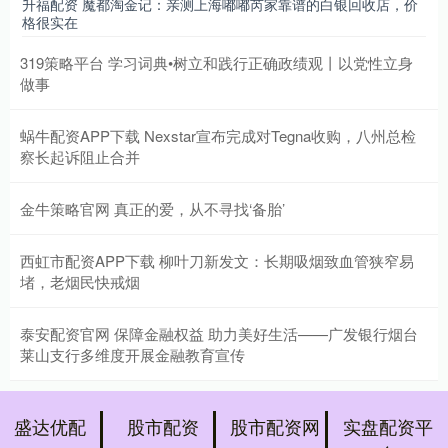
升福配资 魔都淘金记：亲测上海嘟嘟芮家靠谱的白银回收店，价
格很实在
319策略平台 学习词典•树立和践行正确政绩观丨以党性立身
做事
蜗牛配资APP下载 Nexstar宣布完成对Tegna收购，八州总检
察长起诉阻止合并
金牛策略官网 真正的爱，从不寻找‘备胎’
西虹市配资APP下载 柳叶刀新发文：长期吸烟致血管狭窄易
堵，老烟民快戒烟
泰安配资官网 保障金融权益 助力美好生活——广发银行烟台
莱山支行多维度开展金融教育宣传
盛达优配
股市配资
股市配资网
实盘配资平