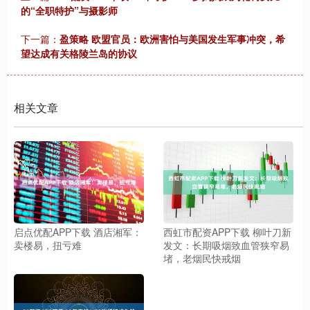
的“全职特护”与摄影师
下一篇：
盈策略 欧盟官员：欧洲害怕与美国发生军事冲突，希
望达成有关格陵兰岛的协议
相关文章
启点优配APP下载 酒店湘军：
西虹市配资APP下载 柳叶刀新
卖楼易，扭亏难
发文：长期吸烟致血管狭窄易
堵，老烟民快戒烟