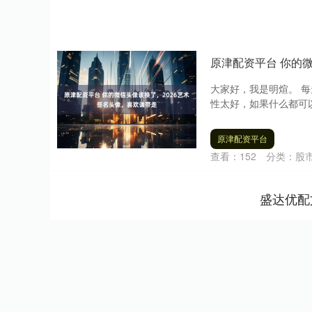
原津配资平台 你的
大家好，我是明煊。 
性太好，如果什么都可以
原津配资平台
查看：
152
分类：
股
盛达优配