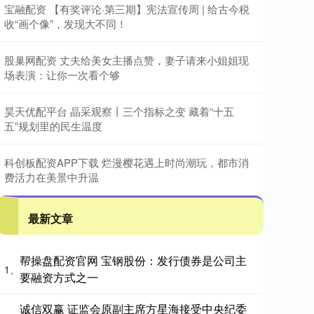
宝融配资 【有奖评论·第三期】宪法宣传周 | 给古今税
收“画个像”，发现大不同！
股巢网配资 丈夫给美女主播点赞，妻子请来小姐姐现
场表演：让你一次看个够
昊天优配平台 晶采观察丨三个指标之变 藏着“十五
五”规划里的民生温度
科创板配资APP下载 烂漫樱花遇上时尚潮玩，都市消
费活力在美景中升温
最新文章
帮操盘配资官网 宝钢股份：发行债券是公司主
1、
要融资方式之一
诚信双赢 证监会原副主席方星海接受中央纪委