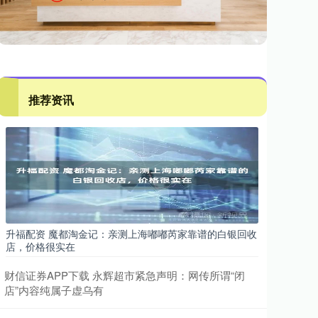
推荐资讯
升福配资 魔都淘金记：亲测上海嘟嘟芮家靠谱的白银回收
店，价格很实在
财信证券APP下载 永辉超市紧急声明：网传所谓“闭
店”内容纯属子虚乌有