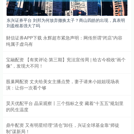
东兴证券平台 刘邦为何放弃撤换太子？商山四皓的出现，真表明
刘盈根基强大了吗
财信证券APP下载 永辉超市紧急声明：网传所谓“闭店”内容
纯属子虚乌有
宝融配资 【有奖评论·第三期】宪法宣传周 | 给古今税收“画个
像”，发现大不同！
股巢网配资 丈夫给美女主播点赞，妻子请来小姐姐现场表
演：让你一次看个够
昊天优配平台 晶采观察丨三个指标之变 藏着“十五五”规划里
的民生温度
鼎牛配资 又有明星经理“清仓”卸任，兴证全球基金靠“师徒
制”谋新局！