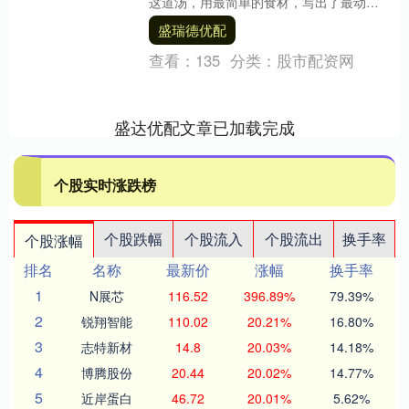
这道汤，用最简单的食材，写出了最动人
的味道。今天，咱们就一起把这道美味端
盛瑞德优配
上桌。 豌豆....
查看：
135
分类：
股市配资网
盛达优配文章已加载完成
个股实时涨跌榜
个股跌幅
个股流入
个股流出
换手率
个股涨幅
排名
名称
最新价
涨幅
换手率
1
N展芯
116.52
396.89%
79.39%
2
锐翔智能
110.02
20.21%
16.80%
3
志特新材
14.8
20.03%
14.18%
4
博腾股份
20.44
20.02%
14.77%
5
近岸蛋白
46.72
20.01%
5.62%