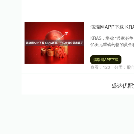
满瑞网APP下载 K
KRAS，堪称 “兵家
亿美元重磅药物的黄金赛
满瑞网APP下载
查看：
120
分类：
股
盛达优配