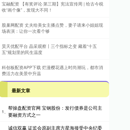
宝融配资 【有奖评论·第三期】宪法宣传周 | 给古今税
收“画个像”，发现大不同！
股巢网配资 丈夫给美女主播点赞，妻子请来小姐姐现
场表演：让你一次看个够
昊天优配平台 晶采观察丨三个指标之变 藏着“十五
五”规划里的民生温度
科创板配资APP下载 烂漫樱花遇上时尚潮玩，都市消
费活力在美景中升温
最新文章
帮操盘配资官网 宝钢股份：发行债券是公司主
1、
要融资方式之一
诚信双赢 证监会原副主席方星海接受中央纪委