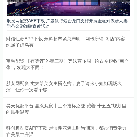
股投网配资APP下载 广发银行烟台龙口支行开展金融知识赶大集
防范金融诈骗宣教活动
财信证券APP下载 永辉超市紧急声明：网传所谓“闭店”内容
纯属子虚乌有
宝融配资 【有奖评论·第三期】宪法宣传周 | 给古今税收“画个
像”，发现大不同！
股巢网配资 丈夫给美女主播点赞，妻子请来小姐姐现场表
演：让你一次看个够
昊天优配平台 晶采观察丨三个指标之变 藏着“十五五”规划里
的民生温度
科创板配资APP下载 烂漫樱花遇上时尚潮玩，都市消费活力
在美景中升温