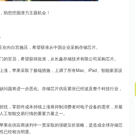
沪深300
4694.44
.42%
43.13
0.93%
，助您挖掘潜力主题机会！
。
正在向白宫施压，希望获准从中国企业采购存储芯片。
的官员，希望获得批准，从长鑫存储技术有限公司采购芯片。
，苹果采取了极端措施，上调了所有Mac、iPad、智能家居设
问题将进一步恶化。存储芯片供应紧张已经波及整个科技行业，
忧，零部件成本持续上涨将抑制消费者对电子设备的需求，并最
人工智能交易行情的重要力量之一。
果在供应商谈判中一贯采取的强硬压价策略，是造成全球存储芯
性已经相当明显。