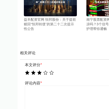
益丰配资官网 恒邦股份：关于提前
南宁股票配资网
赎回“恒邦转债”的第二十二次提示
凉吗？3个信号
性公告
护理帮你通畅
相关评论
本文评分
*
评论内容
*