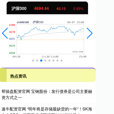
北证50
1134.24
创
11.37
1.01%
热点资讯
帮操盘配资官网 宝钢股份：发行债券是公司主要融
资方式之一
速牛配资官网 “明年将是存储最缺货的一年”！SK海