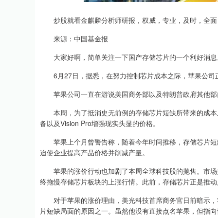
深证成指
14311.01
.68
1.02%
200.89
1
炒股就看金麒麟分析师研报，权威，专业，及时，全面
来源：中国基金报
大家好啊，简单关注一下国产存储芯片的一个利好消息
6月27日，据悉，在努力控制芯片成本之际，苹果公司
苹果公司一直在游说美国商务部以及特朗普政府其他部门
本周，为了抵消史无前例的存储芯片短缺所带来的成本上涨
备以及Vision Pro增强现实头显的价格。
苹果上个月曾警告称，随着今年时间推移，存储芯片短缺
迫使企业提高产品价格并削减产量。
苹果的涨价行动也加剧了本周全球科技股的抛售。市场担
终拖慢存储芯片板块的上涨行情。此前，存储芯片正是推动
对于苹果的涨价理由，美光科技首席商务官日前暗示，苹
片短缺局面的原因之一。虽然他没有直接点名苹果，但指向