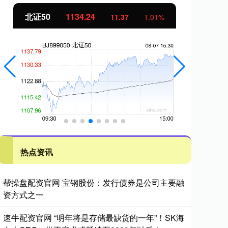
北证50
1134.24
创
11.37
1.01%
热点资讯
帮操盘配资官网 宝钢股份：发行债券是公司主要融
资方式之一
速牛配资官网 “明年将是存储最缺货的一年”！SK海