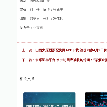
来源：国家应急广播
深证成指
14311.01
.68
1.02%
200.89
1
审核：刘 佳 执行：张姝宁
编辑：郭慧文 校对：冯伟达
发布于：北京市
上一篇：
山西太原股票配资网APP下载 酒价内参4月9日
下一篇：
永崋证券平台 水井坊回应被收购传闻：“某酒企
相关文章