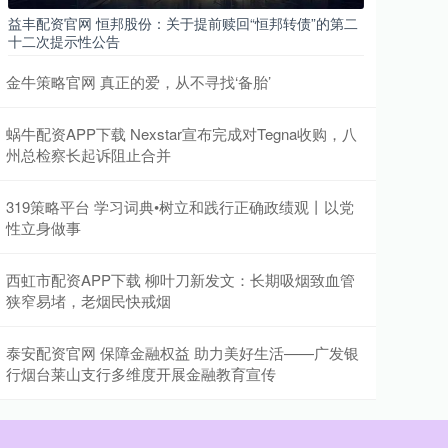
益丰配资官网 恒邦股份：关于提前赎回“恒邦转债”的第二
十二次提示性公告
金牛策略官网 真正的爱，从不寻找‘备胎’
蜗牛配资APP下载 Nexstar宣布完成对Tegna收购，八
州总检察长起诉阻止合并
319策略平台 学习词典•树立和践行正确政绩观丨以党
性立身做事
西虹市配资APP下载 柳叶刀新发文：长期吸烟致血管
狭窄易堵，老烟民快戒烟
泰安配资官网 保障金融权益 助力美好生活——广发银
行烟台莱山支行多维度开展金融教育宣传