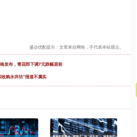
沪深300
4694.44
.42%
43.13
0.93%
盛达优配提示：文章来自网络，不代表本站观点。
价格发布，青花郎下调7元跌幅居前
拟收购水井坊”报道不属实