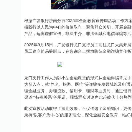
沪深300
4651.31
.08
-0.24%
-6.85
-0.
根据广发银行济南分行2025年金融教育宣传周活动工作方
极践行以人民为中心的价值取向，聚焦群众关切，开展金融
产品，远离虚假宣传、非法中介、非法金融和电信诈骗等活
2025年9月15日，广发银行龙口支行员工前往龙口大集开
员工建立简易驻脚点，在咨询台上摆放防范金融诈骗宣传折
龙口支行工作人员以小型金融课堂的形式从金融诈骗常见手
为切入点，就“养老、旅游、医疗”等诈骗多发领域以及电
理金融业务，办理贷款、信用卡、理财等业务时，通过银行
渠道”“特殊关系”等承诺。现场群众讨论声此起彼伏十分热
此次宣教活动取得了预期效果，不仅传递了金融知识，更传
秉持“以客户为中心”的服务理念，深化金融安全教育，站好县