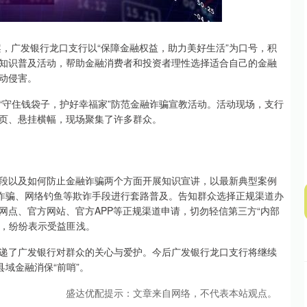
北证50
1122.88
15%
3.42
0.30%
案，广发银行龙口支行以“保障金融权益，助力美好生活”为口号，积
知识普及活动，帮助金融消费者和投资者理性选择适合自己的金融
动侵害。
展“守住钱袋子，护好幸福家”防范金融诈骗宣教活动。活动现场，支行
页、悬挂横幅，现场聚集了许多群众。
段以及如何防止金融诈骗两个方面开展知识宣讲，以最新典型案例
话诈骗、网络钓鱼等欺诈手段进行套路普及。告知群众选择正规渠道办
网点、官方网站、官方APP等正规渠道申请，切勿轻信第三方“内部
烈，纷纷表示受益匪浅。
递了广发银行对群众的关心与爱护。今后广发银行龙口支行将继续
域金融消保“前哨”。
盛达优配提示：文章来自网络，不代表本站观点。