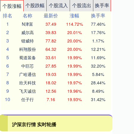
个股跌幅
个股流入
个股流出
换手率
个股涨幅
排名
名称
最新价
涨幅
换手率
1
N津富
37.49
114.72%
77.46%
2
威尔高
39.83
20.01%
17.76%
3
锴威特
77.82
20.00%
1.17%
4
科翔股份
64.32
20.00%
12.21%
5
蜀道装备
33.61
19.99%
11.69%
6
中巨芯
27.85
19.99%
32.20%
7
广哈通信
19.03
19.99%
5.84%
8
欣天科技
18.02
19.97%
28.44%
9
飞天诚信
12.56
19.96%
8.49%
10
任子行
7.16
19.93%
31.42%
沪深京行情 实时轮播