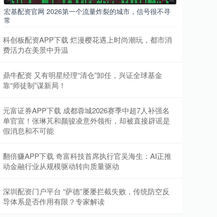
宏基配资官网 2026第一个流量炸裂的城市，信号很不寻
常
科创板配资APP下载 烂漫樱花遇上时尚潮玩，都市消
费活力在美景中升温
鼎牛配资 又有明星经理“清仓”卸任，兴证全球基金
靠“师徒制”谋新局！
元富证券APP下载 成都蓉城2026赛季中超7人补强名
单官宣！张琳芃和颜骏凌意外领衔，却被直接辟谣是
假消息和不可能
翻倍赚APP下载 奇富科技首席执行官吴海生：AI正推
动金融行业从规模驱动转向质量驱动
深圳配资门户平台 “萨德”屡屡拦截失败，传统防空反
导体系是否作用有限？专家解读