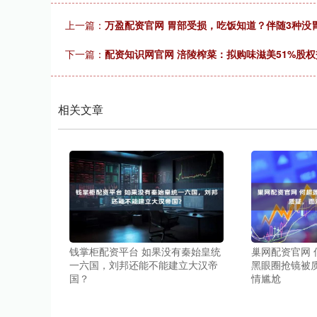
上一篇：
万盈配资官网 胃部受损，吃饭知道？伴随3种没
下一篇：
配资知识网官网 涪陵榨菜：拟购味滋美51%股
相关文章
钱掌柜配资平台 如果没有秦始皇统
巢网配资官网
一六国，刘邦还能不能建立大汉帝
黑眼圈抢镜被
国？
情尴尬