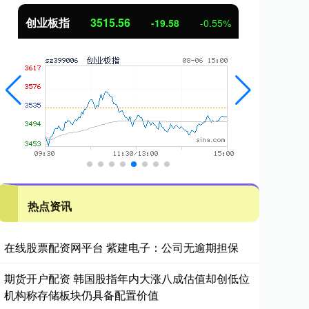
创业板指
3515.56
基
-19.58
-0.55%
热点资讯
在线股票配资网平台 紫建电子：公司无逾期担保
期货开户配资 韩国股指年内大涨八成估值却创低位
机构称存储板块仍具备配置价值