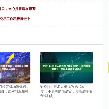
胃口，当心是胃病在报警
权交易工作积极推进中
 何超莲机场遭偶遇，
配资114 很多人忽视的“救命信
质疑，面对怼脸拍神
号”，不是胸痛而是它，可能是呼吸
衰竭前兆