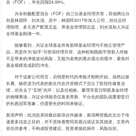
合（FOF），年化回报24.99%。
兴全积极配置混合（FOF）由三位基金经理共管，其他两位分
别是林国怀、刘水清。其中，林国怀2017年加入公司，担任总经
理助理、多元资产配置总监、养老金管理部总监；刘水清加入兴证
全球基金刚满一年。
能够看到，兴证全球基金所有新聘基金经理均不独立管理产
品，而是作为“副手”与资深经理共管。这种机制既能平滑新人经验
不足带来的净值波动风险，又能为老将的逐步退出供缓冲，避免对
基金规模造成剧烈冲击。
对于这家公司而言，后明星时代的考验才刚刚开始。虽然以谢
长雁、杨世进为代表的新生代在共管模式下交出了阶段性修复业
绩，但失去了“五绝”光环，以及任相栋、董理等昔日明星基金经理
的相继离场，兴证全球能否仅靠老带新、平台化的团队战重塑昔日
的长跑冠军形象，仍需更长的时间来验证。
新浪声明：此消息系转载自新浪合作媒体，新浪网登载此文出于传
递更多信息之目的，并不意味着赞同其观点或证实其描述。文章内
容仅供参考，不构成投资建议。投资者据此操作，风险自担。