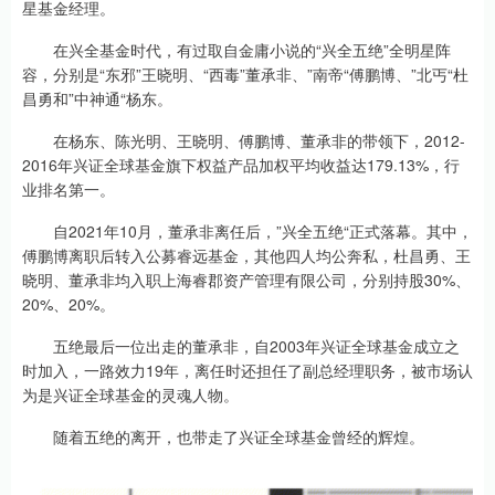
星基金经理。
在兴全基金时代，有过取自金庸小说的“兴全五绝”全明星阵
容，分别是“东邪”王晓明、“西毒”董承非、”南帝“傅鹏博、”北丐“杜
昌勇和”中神通“杨东。
在杨东、陈光明、王晓明、傅鹏博、董承非的带领下，2012-
2016年兴证全球基金旗下权益产品加权平均收益达179.13%，行
业排名第一。
自2021年10月，董承非离任后，”兴全五绝“正式落幕。其中，
傅鹏博离职后转入公募睿远基金，其他四人均公奔私，杜昌勇、王
晓明、董承非均入职上海睿郡资产管理有限公司，分别持股30%、
20%、20%。
五绝最后一位出走的董承非，自2003年兴证全球基金成立之
时加入，一路效力19年，离任时还担任了副总经理职务，被市场认
为是兴证全球基金的灵魂人物。
随着五绝的离开，也带走了兴证全球基金曾经的辉煌。