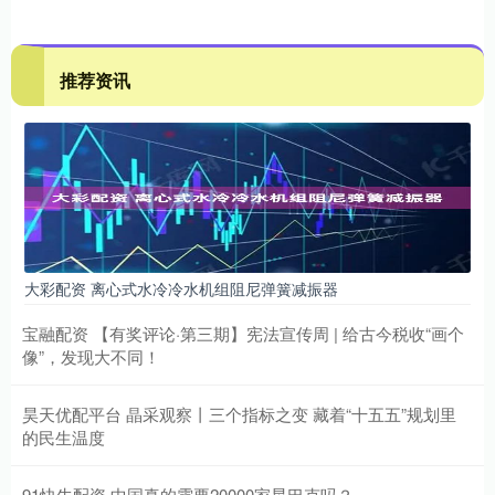
推荐资讯
大彩配资 离心式水冷冷水机组阻尼弹簧减振器
宝融配资 【有奖评论·第三期】宪法宣传周 | 给古今税收“画个
像”，发现大不同！
昊天优配平台 晶采观察丨三个指标之变 藏着“十五五”规划里
的民生温度
91快牛配资 中国真的需要20000家星巴克吗？