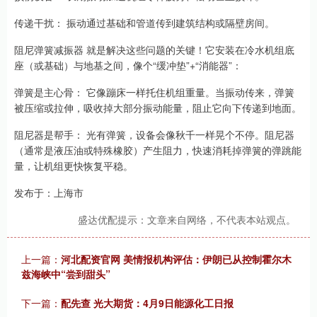
传递干扰： 振动通过基础和管道传到建筑结构或隔壁房间。
阻尼弹簧减振器 就是解决这些问题的关键！它安装在冷水机组底
座（或基础）与地基之间，像个“缓冲垫”+“消能器”：
弹簧是主心骨： 它像蹦床一样托住机组重量。当振动传来，弹簧
被压缩或拉伸，吸收掉大部分振动能量，阻止它向下传递到地面。
阻尼器是帮手： 光有弹簧，设备会像秋千一样晃个不停。阻尼器
（通常是液压油或特殊橡胶）产生阻力，快速消耗掉弹簧的弹跳能
量，让机组更快恢复平稳。
发布于：上海市
盛达优配提示：文章来自网络，不代表本站观点。
上一篇：
河北配资官网 美情报机构评估：伊朗已从控制霍尔木
兹海峡中“尝到甜头”
下一篇：
配先查 光大期货：4月9日能源化工日报