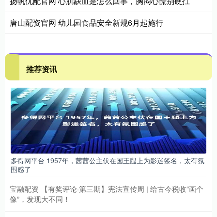
扬帆优配官网 心肌缺血是怎么回事，胸闷心慌别硬扛
唐山配资官网 幼儿园食品安全新规6月起施行
推荐资讯
多得网平台 1957年，茜茜公主伏在国王腿上为影迷签名，太有氛
围感了
宝融配资 【有奖评论·第三期】宪法宣传周 | 给古今税收“画个
像”，发现大不同！