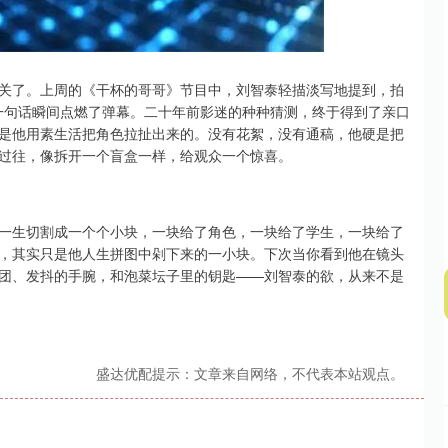
深证成指
14311.01
02%
200.89
1.42%
关了。上周的《干杯的哥哥》节目中，刘智泰轻描淡写地提到，拍
这一句话瞬间点燃了弹幕。二十年前影迷的种种猜测，终于得到了亲口
是他用素生活把角色拉扯出来的。没有花絮，没有通稿，他硬是把
过往，像拆开一个盲盒一样，给观众一个惊喜。
一生切割成一个个小块，一块给了角色，一块给了学生，一块给了
，其实只是他人生拼图中剁下来的一小块。下次当你看到他在镜头
团、发抖的手腕，和泡菜坛子里的钥匙——刘智泰的欲，从来不是
盛达优配提示：文章来自网络，不代表本站观点。