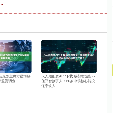
”
监会原副主席方星海接
人人顺配资APP下载 成都蓉城留不
家监委调查
住郑智接班人！26岁中场核心转投
辽宁铁人