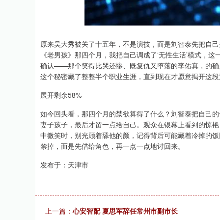
上证指数
3940.04
.40
2.13%
39.68
1.
原来吴大秀被关了十五年，不是演技，而是刘智泰先把自己
《老男孩》那四个月，我把自己调成了‘无性生活’模式，
确认——那个笑得比哭还惨、既复仇又堕落的李佑真，的确
这个秘密藏了整整半个职业生涯，直到现在才愿意揭开这段
展开剩余58%
如今回头看，那四个月的禁欲算得了什么？刘智泰把自己的
妻子孩子，最后才留一点给自己。观众在银幕上看到的惊艳
中微笑时，别光顾着舔他的颜，记得背后可能藏着冷掉的饭
禁掉，而是先借给角色，再一点一点地讨回来。
发布于：天津市
上一篇：
心安智配 夏思军辞任常州市副市长