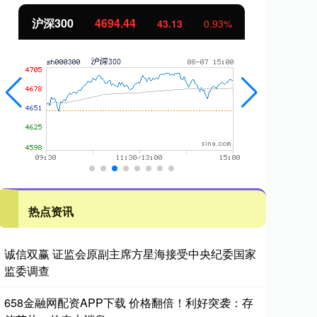
沪深300
4694.44
北
43.13
0.93%
热点资讯
诚信双赢 证监会原副主席方星海接受中央纪委国家
监委调查
658金融网配资APP下载 价格翻倍！利好突袭：存